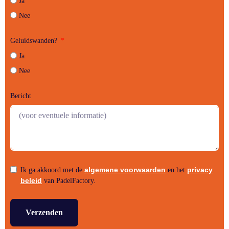
Ja
Nee
Geluidswanden?
Ja
Nee
Bericht
algemene voorwaarden
privacy
Ik ga akkoord met de
en het
beleid
van PadelFactory.
Verzenden