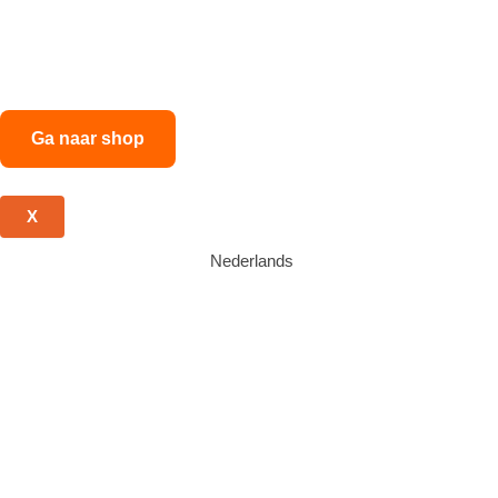
Nieuw: De PadelFactory Shop
Bezoek onze shop voor meer padelplezier: rackets, accessoires,
padelinrichting, onderhoudsartikelen en meer!
Ga naar shop
X
Nederlands