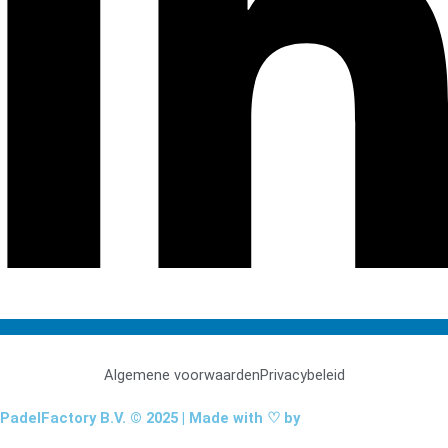
Algemene voorwaarden
Privacybeleid
PadelFactory B.V. © 2025 | Made with ♡ by
NinePixels