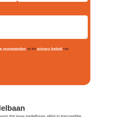
e voorwaarden
privacy beleid
en het
van
elbaan
voor dat jouw padelbaan altijd in topconditie