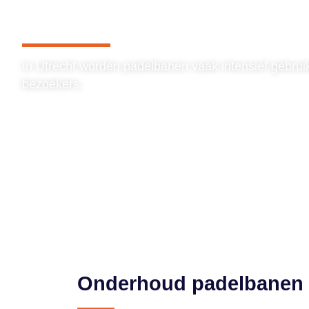
In Utrecht worden padelbanen vaak intensief gebruik
bezoekers.
Onderhoud padelbanen 