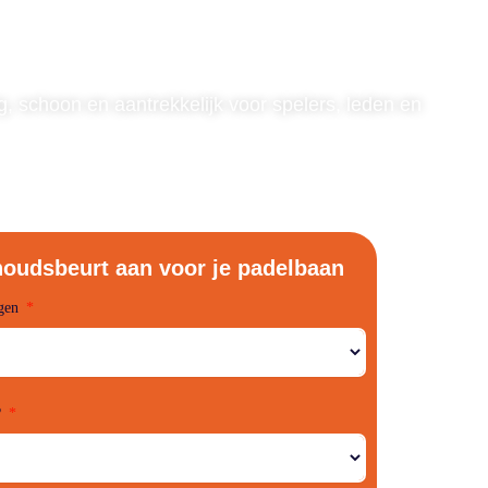
g, schoon en aantrekkelijk voor spelers, leden en
oudsbeurt aan voor je padelbaan
gen
?