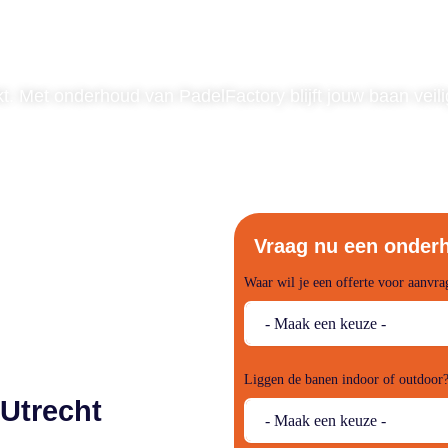
t. Met onderhoud van PadelFactory blijft jouw baan veili
Vraag nu een onderh
Waar wil je een offerte voor aanvra
Liggen de banen indoor of outdoor
Utrecht