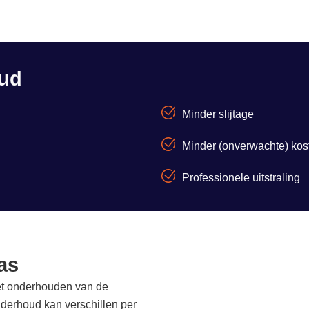
oud
Minder slijtage
Minder (onverwachte) kos
Professionele uitstraling
as
het onderhouden van de
nderhoud kan verschillen per