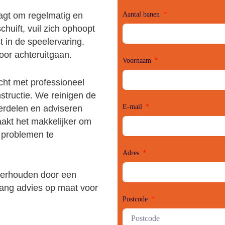
agt om regelmatig en
Aantal banen
huift, vuil zich ophoopt
ct in de speelervaring.
oor achteruitgaan.
Voornaam
cht met professioneel
structie. We reinigen de
E-mail
derdelen en adviseren
akt het makkelijker om
 problemen te
Adres
nderhouden door een
vang advies op maat voor
Postcode