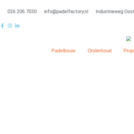
Ga
naar
026 206 7030
info@padelfactory.nl
Industrieweg Oost
de
inhoud
Padelbouw
Onderhoud
Proj