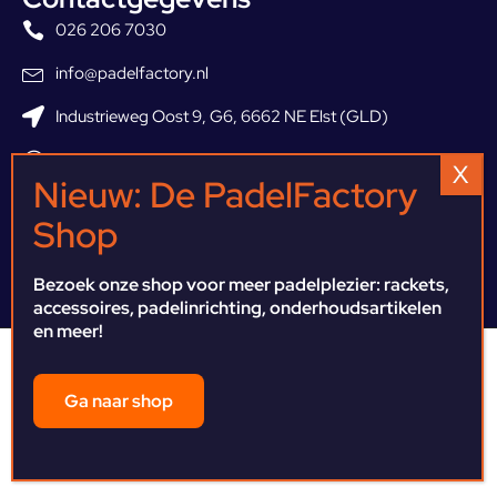
026 206 7030
info@padelfactory.nl
Industrieweg Oost 9, G6, 6662 NE Elst (GLD)
ma t/m vr 09:00 - 19:00
Za 09:00 - 13:00
Zo gesloten
Bezoek onze shop voor meer padelplezier: rackets,
accessoires, padelinrichting, onderhoudsartikelen
en meer!
We gebruiken cookies om je de beste ervaring op onze site te
bieden.
Je kunt meer te weten komen over welke cookies we gebruiken of
Ga naar shop
ze uitschakelen in
settings
.
Algemene voorwaarden
Privacybeleid
Accepteer
PadelFactory B.V. © 2025 | Made with ♡ by
NinePixels