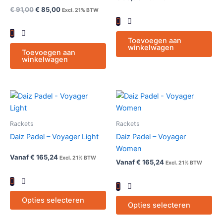
€
91,00
€
85,00
Excl. 21% BTW
Toevoegen aan
winkelwagen
Toevoegen aan
winkelwagen
Dit
Dit
product
pr
heeft
hee
Rackets
Rackets
meerdere
me
Daiz Padel – Voyager Light
Daiz Padel – Voyager
variaties.
var
Women
Deze
De
Vanaf
€
165,24
Excl. 21% BTW
Vanaf
€
165,24
Excl. 21% BTW
optie
opt
kan
ka
gekozen
ge
Opties selecteren
worden
wo
Opties selecteren
op
op