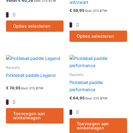
Vanaf
€
60,28
Excl. 21% BTW
wit/zwart
Deze
De
€
59,95
Excl. 21% BTW
optie
opt
kan
ka
Opties selecteren
gekozen
ge
worden
wo
Opties selecteren
op
op
de
de
productpagina
pr
Rackets
Rackets
Pickleball paddle Legend
Pickleball paddle
€
74,95
Excl. 21% BTW
performance
€
64,95
Excl. 21% BTW
Toevoegen aan
winkelwagen
Toevoegen aan
winkelwagen