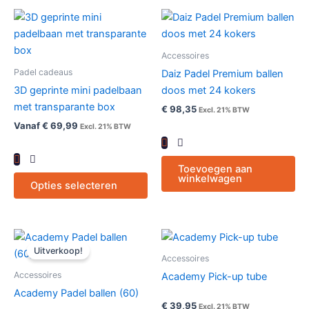
Dit
product
heeft
Accessoires
meerdere
Padel cadeaus
Daiz Padel Premium ballen
variaties.
3D geprinte mini padelbaan
doos met 24 kokers
Deze
met transparante box
€
98,35
Excl. 21% BTW
optie
Vanaf
€
69,99
Excl. 21% BTW
kan
gekozen
worden
Toevoegen aan
winkelwagen
op
Opties selecteren
de
productpagina
Oorspronkelijke
Huidige
prijs
prijs
Uitverkoop!
was:
is:
Accessoires
€ 91,00€ 110,11.
€ 85,00€ 102,85.
Accessoires
Academy Pick-up tube
Academy Padel ballen (60)
€
39,95
Excl. 21% BTW