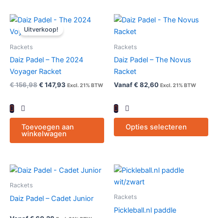
de
de
productpagina
pr
Oorspronkelijke
Huidige
Dit
prijs
prijs
Uitverkoop!
pr
was:
is:
€ 156,98€ 189,95.
€ 147,93€ 179,00.
hee
Rackets
Rackets
me
Daiz Padel – The 2024
Daiz Padel – The Novus
var
Voyager Racket
Racket
De
€
156,98
€
147,93
Vanaf
€
82,60
Excl. 21% BTW
Excl. 21% BTW
opt
ka
ge
wo
Toevoegen aan
Opties selecteren
winkelwagen
op
de
pr
Dit
Dit
product
pr
Rackets
heeft
hee
Rackets
Daiz Padel – Cadet Junior
meerdere
me
Pickleball.nl paddle
variaties.
var