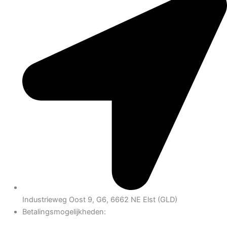
Industrieweg Oost 9, G6, 6662 NE Elst (GLD)
Betalingsmogelijkheden: