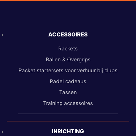
Ga
naar
de
inhoud
ACCESSOIRES
Rackets
Ballen & Overgrips
Racket startersets voor verhuur bij clubs
Padel cadeaus
Tassen
Training accessoires
026 206 7030
INRICHTING