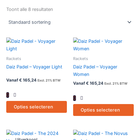
Toont alle 8 resultaten
Dit
Dit
product
pr
heeft
hee
Rackets
Rackets
meerdere
me
Daiz Padel – Voyager Light
Daiz Padel – Voyager
variaties.
var
Women
Deze
De
Vanaf
€
165,24
Excl. 21% BTW
Vanaf
€
165,24
Excl. 21% BTW
optie
opt
kan
ka
gekozen
ge
Opties selecteren
worden
wo
Opties selecteren
op
op
de
de
productpagina
pr
Oorspronkelijke
Huidige
Dit
prijs
prijs
Uitverkoop!