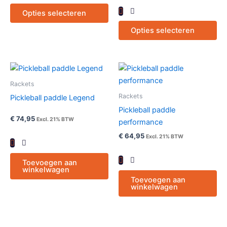
kan
ka
Opties selecteren
gekozen
ge
worden
wo
Opties selecteren
op
op
de
de
productpagina
pr
Rackets
Rackets
Pickleball paddle Legend
Pickleball paddle
€
74,95
Excl. 21% BTW
performance
€
64,95
Excl. 21% BTW
Toevoegen aan
winkelwagen
Toevoegen aan
winkelwagen