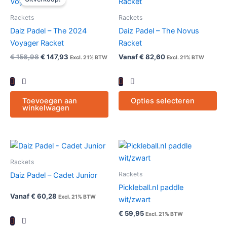
pr
was:
is:
€ 156,98€ 189,95.
€ 147,93€ 179,00.
hee
Rackets
Rackets
me
Daiz Padel – The 2024
Daiz Padel – The Novus
var
Voyager Racket
Racket
De
€
156,98
€
147,93
Vanaf
€
82,60
Excl. 21% BTW
Excl. 21% BTW
opt
ka
ge
wo
Toevoegen aan
Opties selecteren
winkelwagen
op
de
pr
Dit
Dit
product
pr
Rackets
heeft
hee
Rackets
Daiz Padel – Cadet Junior
meerdere
me
Pickleball.nl paddle
variaties.
var
Vanaf
€
60,28
Excl. 21% BTW
wit/zwart
Deze
De
€
59,95
Excl. 21% BTW
optie
opt