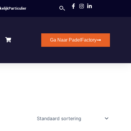
kelijk
Particulier
Ga Naar PadelFactory