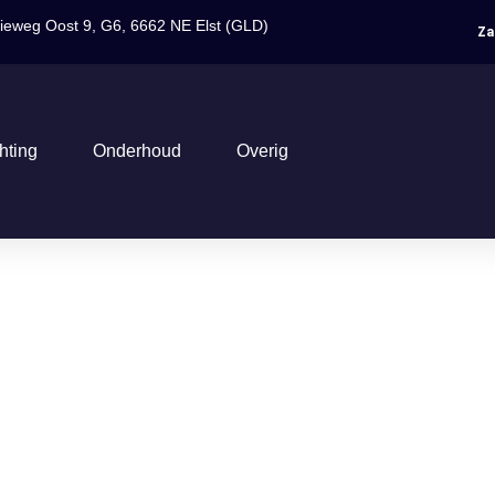
rieweg Oost 9, G6, 6662 NE Elst (GLD)
Za
chting
Onderhoud
Overig