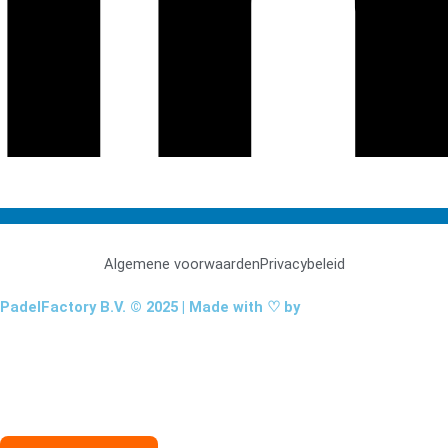
Algemene voorwaarden
Privacybeleid
PadelFactory B.V. © 2025 | Made with ♡ by
NinePixels
Nieuw: De PadelFactory Shop
Bezoek onze shop voor meer padelplezier: rackets, accessoires,
padelinrichting, onderhoudsartikelen en meer!