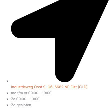
Industrieweg Oost 9, G6, 6662 NE Elst (GLD)
ma t/m vr 09:00 - 19:00
Za 09:00 - 13:00
Zo gesloten