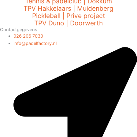
Tennis & padelclub | Dokkum
TPV Hakkelaars | Muidenberg
Pickleball | Prive project
TPV Duno | Doorwerth
Contactgegevens
026 206 7030
info@padelfactory.nl