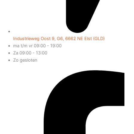
Industrieweg Oost 9, G6, 6662 NE Elst (GLD)
ma t/m vr 09:00 - 19:00
Za 09:00 - 13:00
Zo gesloten