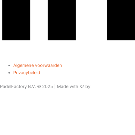
Algemene voorwaarden
Privacybeleid
PadelFactory B.V. © 2025 | Made with ♡ by
NinePixels
Nieuw: De PadelFactory Shop
Bezoek onze shop voor meer padelplezier: rackets,
accessoires, padelinrichting, onderhoudsartikelen en meer!
Ga naar shop