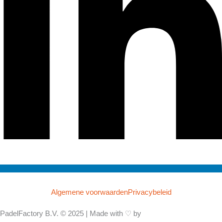
Algemene voorwaarden
Privacybeleid
PadelFactory B.V. © 2025 | Made with ♡ by
NinePixels