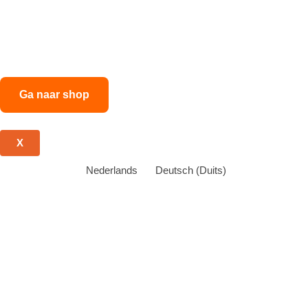
Nieuw: De PadelFactory Shop
Bezoek onze shop voor meer padelplezier: rackets, accessoires,
padelinrichting, onderhoudsartikelen en meer!
Ga naar shop
X
Nederlands
Deutsch
(
Duits
)