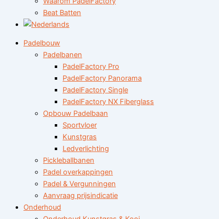
Waarom PadelFactory
Beat Batten
Padelbouw
Padelbanen
PadelFactory Pro
PadelFactory Panorama
PadelFactory Single
PadelFactory NX Fiberglass
Opbouw Padelbaan
Sportvloer
Kunstgras
Ledverlichting
Pickleballbanen
Padel overkappingen
Padel & Vergunningen
Aanvraag prijsindicatie
Onderhoud