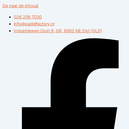
Ga naar de inhoud
026 206 7030
info@padelfactory.nl
Industrieweg Oost 9, G6, 6662 NE Elst (GLD)