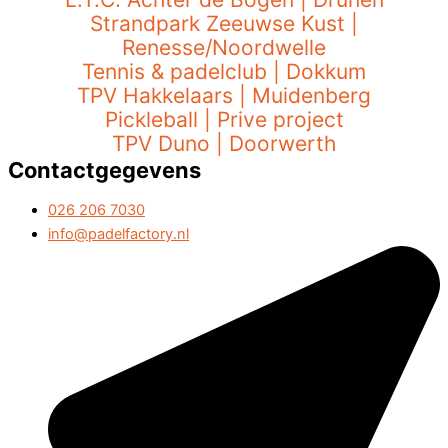
Strandpark Zeeuwse Kust |
Renesse/Noordwelle
Tennis & padelclub | Dokkum
TPV Hakkelaars | Muidenberg
Pickleball | Prive project
TPV Duno | Doorwerth
Contactgegevens
026 206 7030
info@padelfactory.nl