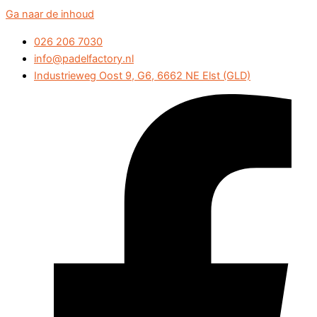
Ga naar de inhoud
026 206 7030
info@padelfactory.nl
Industrieweg Oost 9, G6, 6662 NE Elst (GLD)