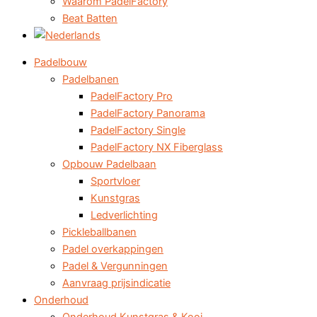
Waarom PadelFactory
Beat Batten
Padelbouw
Padelbanen
PadelFactory Pro
PadelFactory Panorama
PadelFactory Single
PadelFactory NX Fiberglass
Opbouw Padelbaan
Sportvloer
Kunstgras
Ledverlichting
Pickleballbanen
Padel overkappingen
Padel & Vergunningen
Aanvraag prijsindicatie
Onderhoud