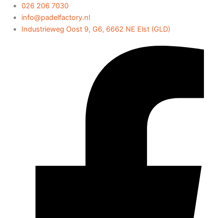
Ga
026 206 7030
naar
info@padelfactory.nl
de
Industrieweg Oost 9, G6, 6662 NE Elst (GLD)
inhoud